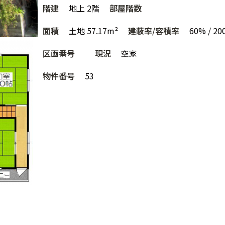
階建
地上 2階
部屋階数
面積
土地 57.17m²
建蔽率/容積率
60% / 2
区画番号
現況
空家
物件番号
53