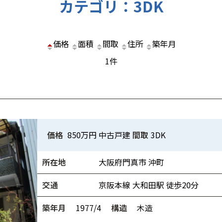
カテゴリ：3DK
価格
面積
間取
住所
築年月
1件
価格
850万円
中古戸建
間取
3DK
所在地
大阪府門真市 沖町
交通
京阪本線 大和田駅 徒歩20分
築年月
1977/4
構造
木造